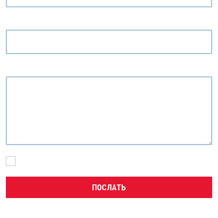
Электронная почта
*
Текстовые сообщения
*
Я согласен с обработкой
персональных данных
.
ПОСЛАТЬ
Форма не
может быть