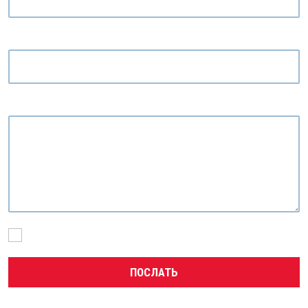
Электронная почта
*
Текстовые сообщения
*
Я согласен с обработкой
персональных данных
.
ПОСЛАТЬ
Форма не