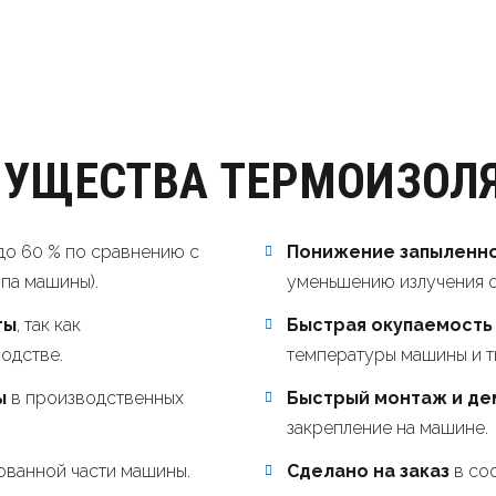
УЩЕСТВА ТЕРМОИЗОЛЯ
до 60 % по сравнению с
Понижение запыленн
па машины).
уменьшению излучения о
ты
, так как
Быстрая окупаемость
одстве.
температуры машины и т
ы
в производственных
Быстрый монтаж и д
закрепление на машине.
ванной части машины.
Сделано на заказ
в соо