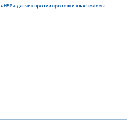
в
«HSP» датчик против протечки пластмассы
.
ня интересует этот прод
Обратитесь к нам