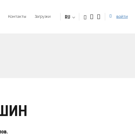
RU
Kонтакты
Загрузки
войти
АШИН
лoв.